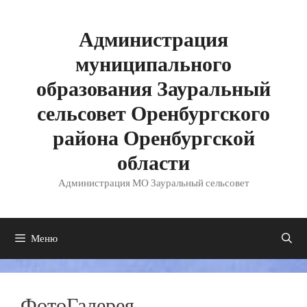
Перейти
к
содержимому
Администрация
муниципального
образования Зауральный
сельсовет Оренбургского
района Оренбургской
области
Администрация МО Зауральный сельсовет
Меню
ФотоГалерея