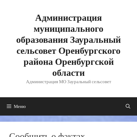
Перейти
к
содержимому
Администрация
муниципального
образования Зауральный
сельсовет Оренбургского
района Оренбургской
области
Администрация МО Зауральный сельсовет
Меню
Сообщить о фактах