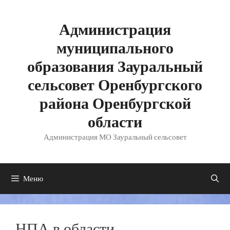
Перейти
к
содержимому
Администрация
муниципального
образования Зауральный
сельсовет Оренбургского
района Оренбургской
области
Администрация МО Зауральный сельсовет
Меню
НПА в области