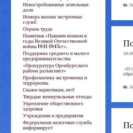
Невостребованные земельные
Р
П
доли
Номера вызова экстренных
служб
Охрана труда
Памятник «Павшим воинам в
По
годы Великой Отечественной
войны 1941-1945гг».
Поддержка среднего и малого
30.0
предпринимательства
«Прокуратура Оренбургского
«О п
района разъясняет»
обр
Профилактика экстремизма и
терроризма
Р
П
Скажи наркотикам, нет!
Твердые коммунальные отходы
Укрепление общественного
здоровья
Учреждения и предприятия
Федеральная налоговая служба
По
информирует