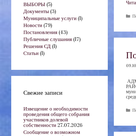
Чита
ВЫБОРЫ
(5)
Документы
(3)
Р
П
Муниципальные услуги
(1)
Новости
(79)
Постановления
(43)
Публичные слушания
(17)
Решения СД
(1)
По
Статьи
(1)
09.10
АДМ
РАЙ
муни
Свежие записи
сред
Извещение о необходимости
Р
П
проведения общего собрания
участников долевой
собственности
27.07.2026
Сообщение о возможном