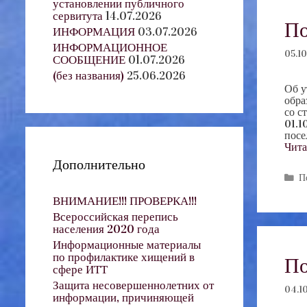
установлении публичного
сервитута
14.07.2026
По
ИНФОРМАЦИЯ
03.07.2026
ИНФОРМАЦИОННОЕ
05.10
СООБЩЕНИЕ
01.07.2026
(без названия)
25.06.2026
Об у
обра
со с
01.1
посе
Чита
Дополнительно
Р
П
ВНИМАНИЕ!!! ПРОВЕРКА!!!
Всероссийская перепись
населения 2020 года
Информационные материалы
по профилактике хищений в
По
сфере ИТТ
Защита несовершеннолетних от
04.10
информации, причиняющей