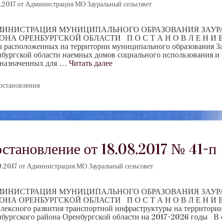
.2017
от
Администрация МО Зауральный сельсовет
ИНИСТРАЦИЯ МУНИЦИПАЛЬНОГО ОБРАЗОВАНИЯ ЗАУРА
ОНА ОРЕНБУРГСКОЙ ОБЛАСТИ П О С Т А Н О В Л Е Н И Е 1
а расположенных на территории муниципального образования За
бургской области наемных домов социального использования и 
назначенных для …
Читать далее
убрики
остановления
становление от 18.08.2017 № 41-п
9.2017
от
Администрация МО Зауральный сельсовет
ИНИСТРАЦИЯ МУНИЦИПАЛЬНОГО ОБРАЗОВАНИЯ ЗАУРА
ОНА ОРЕНБУРГСКОЙ ОБЛАСТИ П О С Т А Н О В Л Е Н И Е 18
лексного развития транспортной инфраструктуры на территори
бургского района Оренбургской области на 2017-2026 годы В с