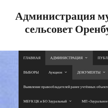
Перейти
к
содержимому
Администрация му
сельсовет Оренб
ГЛАВНАЯ
АДМИНИСТРАЦИЯ
ПУБЛ
ВЫБОРЫ
Аукцион
ДОКУМЕНТЫ
Выявление правообладателей ранее учтённых объек
МБУК ЦК и БО Зауральный
МП «Зауральное