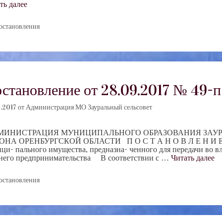
ть далее
убрики
остановления
становление от 28.09.2017 № 49-п
.2017
от
Администрация МО Зауральный сельсовет
ИНИСТРАЦИЯ МУНИЦИПАЛЬНОГО ОБРАЗОВАНИЯ ЗАУР
ОНА ОРЕНБУРГСКОЙ ОБЛАСТИ П О С Т А Н О В Л Е Н И Е
ци- пального имущества, предназна- ченного для передачи во вл
него предпринимательства В соответствии с …
Читать далее
убрики
остановления