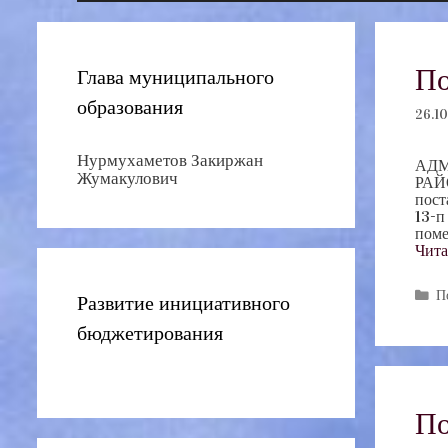
По
Глава муниципального
образования
26.10
Нурмухаметов Закиржан
АДМ
Жумакулович
РАЙ
пост
13-п
поме
Чита
Р
П
Развитие инициативного
бюджетирования
По