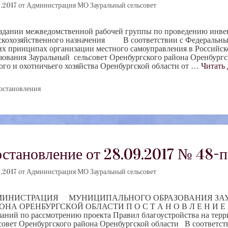
.2017
от
Администрация МО Зауральный сельсовет
здании межведомственной рабочей группы по проведению инве
скохозяйственного назначения В соответствии с Федеральным
х принципах организации местного самоуправления в Российс
зования Зауральный сельсовет Оренбургского района Оренбургс
ого и охотничьего хозяйства Оренбургской области от …
Читать 
убрики
остановления
становление от 28.09.2017 № 48-п
.2017
от
Администрация МО Зауральный сельсовет
ИНИСТРАЦИЯ МУНИЦИПАЛЬНОГО ОБРАЗОВАНИЯ ЗАУР
ОНА ОРЕНБУРГСКОЙ ОБЛАСТИ П О С Т А Н О В Л Е Н И Е 
аний по рассмотрению проекта Правил благоустройства на тер
совет Оренбургского района Оренбургской области В соответс