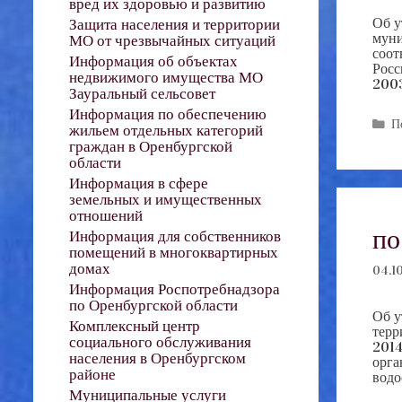
вред их здоровью и развитию
Об у
Защита населения и территории
муни
МО от чрезвычайных ситуаций
соот
Информация об объектах
Росс
недвижимого имущества МО
2003
Зауральный сельсовет
Информация по обеспечению
Р
П
жильем отдельных категорий
граждан в Оренбургской
области
Информация в сфере
земельных и имущественных
отношений
по
Информация для собственников
помещений в многоквартирных
домах
04.10
Информация Роспотребнадзора
по Оренбургской области
Об у
Комплексный центр
терр
социального обслуживания
2014
населения в Оренбургском
орга
районе
вод
Муниципальные услуги