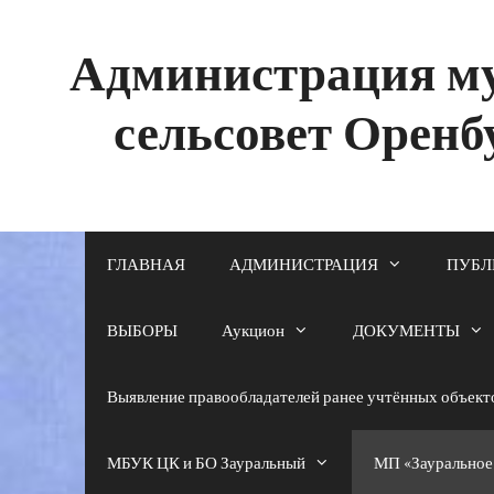
Перейти
к
содержимому
Администрация му
сельсовет Оренб
ГЛАВНАЯ
АДМИНИСТРАЦИЯ
ПУБЛ
ВЫБОРЫ
Аукцион
ДОКУМЕНТЫ
Выявление правообладателей ранее учтённых объек
МБУК ЦК и БО Зауральный
МП «Зауральное