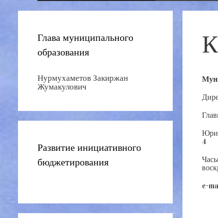
К
Глава муниципального
образования
Нурмухаметов Закиржан
Муни
Жумакулович
Дире
Глав
Юрид
4
Развитие инициативного
Часы
бюджетирования
воск
e-ma