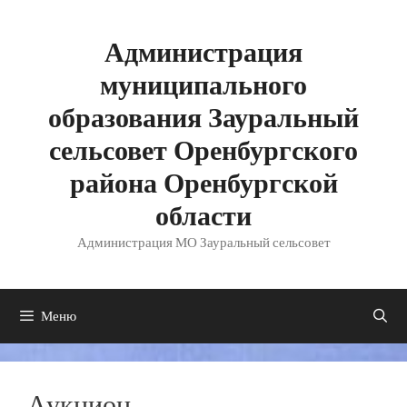
Перейти
к
содержимому
Администрация
муниципального
образования Зауральный
сельсовет Оренбургского
района Оренбургской
области
Администрация МО Зауральный сельсовет
Меню
Аукцион