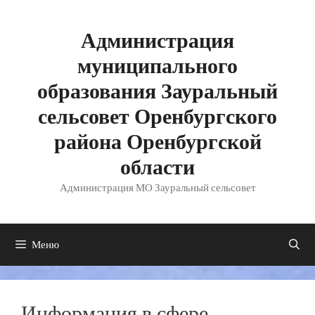
Перейти
к
содержимому
Администрация
муниципального
образования Зауральный
сельсовет Оренбургского
района Оренбургской
области
Администрация МО Зауральный сельсовет
Меню
Информация в сфере