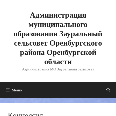
Перейти
к
содержимому
Администрация
муниципального
образования Зауральный
сельсовет Оренбургского
района Оренбургской
области
Администрация МО Зауральный сельсовет
Меню
Концессия