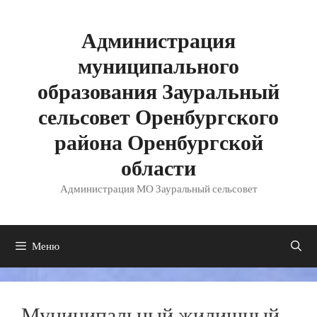
Перейти
к
содержимому
Администрация
муниципального
образования Зауральный
сельсовет Оренбургского
района Оренбургской
области
Администрация МО Зауральный сельсовет
Меню
Муниципальный жилищный