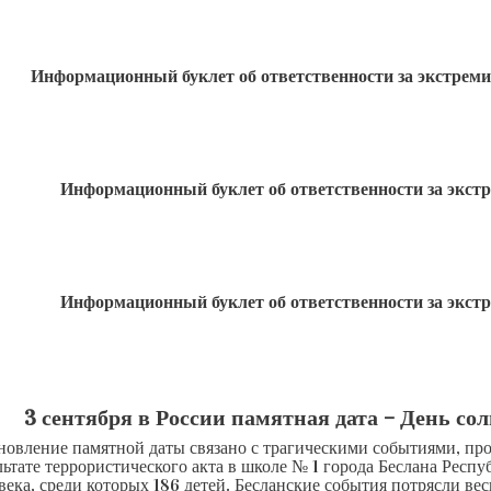
Информационный буклет об ответственности за экстреми
Информационный буклет об ответственности за экстр
Информационный буклет об ответственности за экстр
3 сентября в России памятная дата – День со
новление памятной даты связано с трагическими событиями, про
льтате террористического акта в школе № 1 города Беслана Рес
века, среди которых 186 детей. Бесланские события потрясли ве