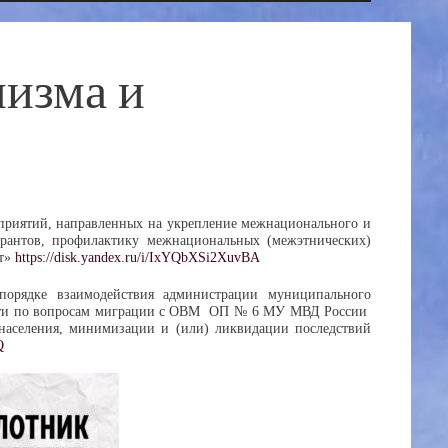
мизма и
приятий, направленных на укрепление межнационального и
грантов, профилактику межнациональных (межэтнических)
ет»
https://disk.yandex.ru/i/IxYQbXSi2XuvBA
орядке взаимодействия администрации муниципального
бласти по вопросам миграции с ОВМ ОП № 6 МУ МВД России
 населения, минимизации и (или) ликвидации последствий
Q