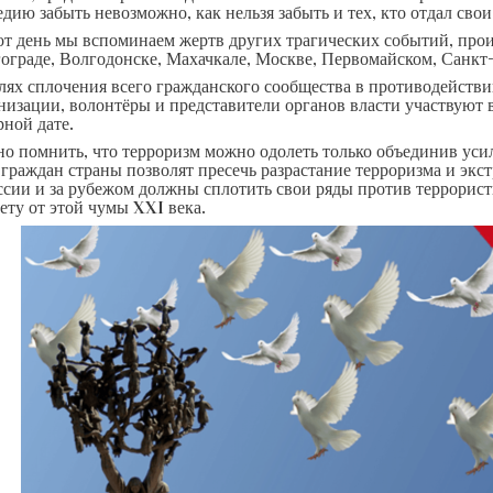
едию забыть невозможно, как нельзя забыть и тех, кто отдал сво
от день мы вспоминаем жертв других трагических событий, прои
ограде, Волгодонске, Махачкале, Москве, Первомайском, Санкт-
лях сплочения всего гражданского сообщества в противодействи
низации, волонтёры и представители органов власти участвуют
рной дате.
о помнить, что терроризм можно одолеть только объединив уси
 граждан страны позволят пресечь разрастание терроризма и эк
ссии и за рубежом должны сплотить свои ряды против террористи
ету от этой чумы XXI века.