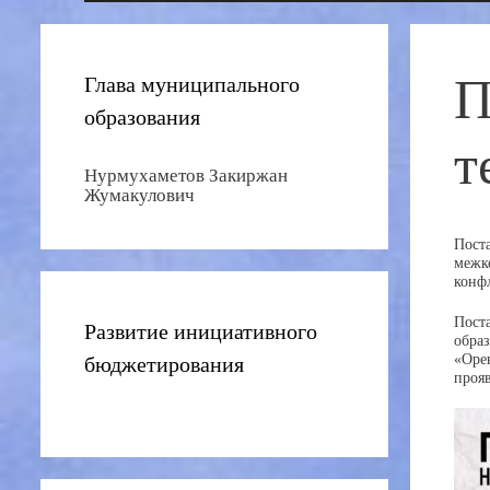
П
Глава муниципального
образования
т
Нурмухаметов Закиржан
Жумакулович
Пост
межк
конф
Пост
Развитие инициативного
обра
бюджетирования
«Оре
проя