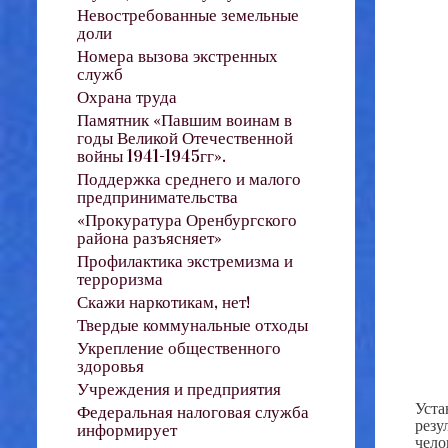
Невостребованные земельные
доли
Номера вызова экстренных
служб
Охрана труда
Памятник «Павшим воинам в
годы Великой Отечественной
войны 1941-1945гг».
Поддержка среднего и малого
предпринимательства
«Прокуратура Оренбургского
района разъясняет»
Профилактика экстремизма и
терроризма
Скажи наркотикам, нет!
Твердые коммунальные отходы
Укрепление общественного
здоровья
Учреждения и предприятия
Уста
Федеральная налоговая служба
резу
информирует
чело