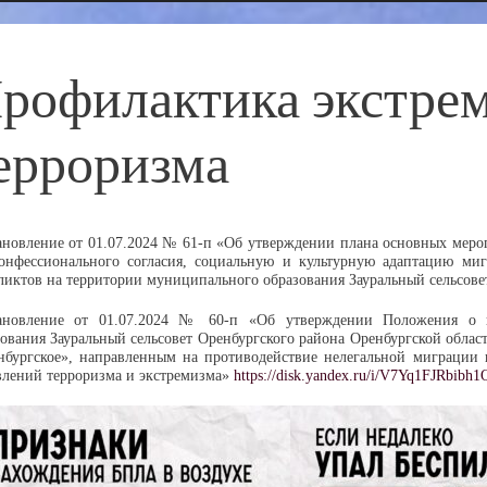
рофилактика экстре
ерроризма
ановление от 01.07.2024 № 61-п «Об утверждении плана основных меро
онфессионального согласия, социальную и культурную адаптацию ми
ликтов на территории муниципального образования Зауральный сельсов
ановление от 01.07.2024 № 60-п «Об утверждении Положения о п
зования Зауральный сельсовет Оренбургского района Оренбургской о
нбургское», направленным на противодействие нелегальной миграции
влений терроризма и экстремизма»
https://disk.yandex.ru/i/V7Yq1FJRbibh1