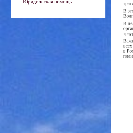
Юридическая помощь
траг
В эт
Волг
В це
орга
трау
Важн
всех
в Ро
план