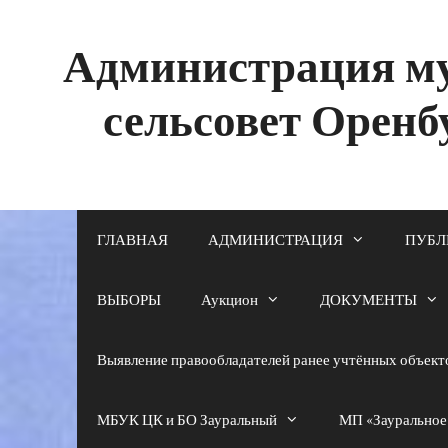
Перейти
к
содержимому
Администрация му
сельсовет Оренб
ГЛАВНАЯ
АДМИНИСТРАЦИЯ
ПУБЛ
ВЫБОРЫ
Аукцион
ДОКУМЕНТЫ
Выявление правообладателей ранее учтённых объек
МБУК ЦК и БО Зауральный
МП «Зауральное