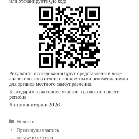
или отсканируйте QR-код:
Результаты исследования будут представлены в виде
аналитического отчета с конкретными рекомендациями
для органов местного самоуправления.
Благодарим за активное участие в развитии нашего
региона!
#этномониторинг2026
Рубрики
Новости
Навигация
Предыдущая запись
записи
ИНФОРМАЦИЯ